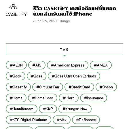
รีวิว CASETiFY เคสมือถือแฟชั่นยอด
นิยมสำหรับคนใช้ iPhone
June 26, 2021
Things
TAG
AEON
AIS
American Express
AMEX
Book
Bose
Bose Ultra Open Earbuds
Casetify
Circular Fan
Credit Card
Dyson
Home
Home Loan
iHerb
Insurance
Jenniferoom
KKP
Krungsri Now
KTC Digital Platinum
Mex
Refinance