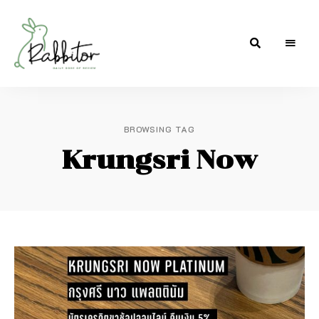
Daily
Rabbitor
dose
of
review
BROWSING TAG
Krungsri Now