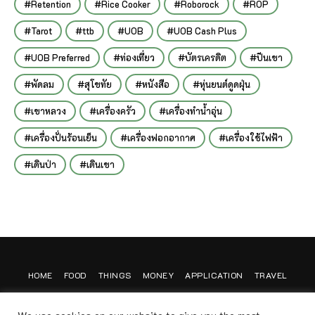
Retention
Rice Cooker
Roborock
ROP
Tarot
ttb
UOB
UOB Cash Plus
UOB Preferred
ท่องเที่ยว
บัตรเครดิต
ปีนเขา
พัดลม
สุโขทัย
หนังสือ
หุ่นยนต์ดูดฝุ่น
เขาหลวง
เครื่องครัว
เครื่องทำน้ำอุ่น
เครื่องปั่นร้อนเย็น
เครื่องฟอกอากาศ
เครื่องใช้ไฟฟ้า
เดินป่า
เดินเขา
HOME
FOOD
THINGS
MONEY
APPLICATION
TRAVEL
CONTACT