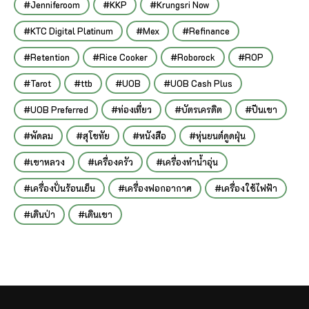
Jenniferoom
KKP
Krungsri Now
KTC Digital Platinum
Mex
Refinance
Retention
Rice Cooker
Roborock
ROP
Tarot
ttb
UOB
UOB Cash Plus
UOB Preferred
ท่องเที่ยว
บัตรเครดิต
ปีนเขา
พัดลม
สุโขทัย
หนังสือ
หุ่นยนต์ดูดฝุ่น
เขาหลวง
เครื่องครัว
เครื่องทำน้ำอุ่น
เครื่องปั่นร้อนเย็น
เครื่องฟอกอากาศ
เครื่องใช้ไฟฟ้า
เดินป่า
เดินเขา