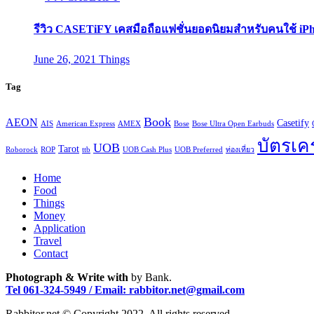
รีวิว CASETiFY เคสมือถือแฟชั่นยอดนิยมสำหรับคนใช้ iP
June 26, 2021
Things
Tag
Book
AEON
Casetify
AIS
American Express
AMEX
Bose
Bose Ultra Open Earbuds
บัตรเค
UOB
Tarot
Roborock
ROP
ttb
UOB Cash Plus
UOB Preferred
ท่องเที่ยว
Home
Food
Things
Money
Application
Travel
Contact
Photograph & Write with
by Bank.
Tel 061-324-5949
/ Email: rabbitor.net@gmail.com
Rabbitor.net © Copyright 2022. All rights reserved.