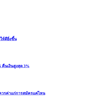
้ดียิ่งขึ้น
คืนเงินสูงสุด 3%
่า ควรค่าแก่การสมัครแค่ไหน