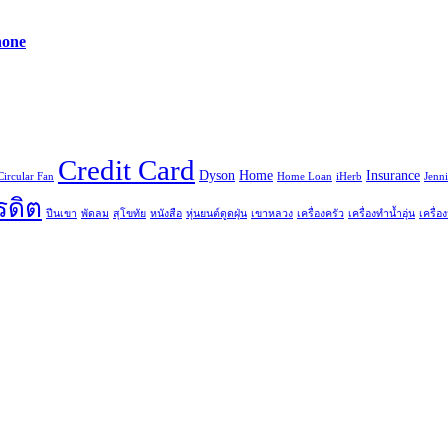
hone
Credit Card
Dyson
Home
Insurance
Circular Fan
Home Loan
iHerb
Jenn
รดิต
ปีนเขา
พัดลม
สุโขทัย
หนังสือ
หุ่นยนต์ดูดฝุ่น
เขาหลวง
เครื่องครัว
เครื่องทำน้ำอุ่น
เครื่อง