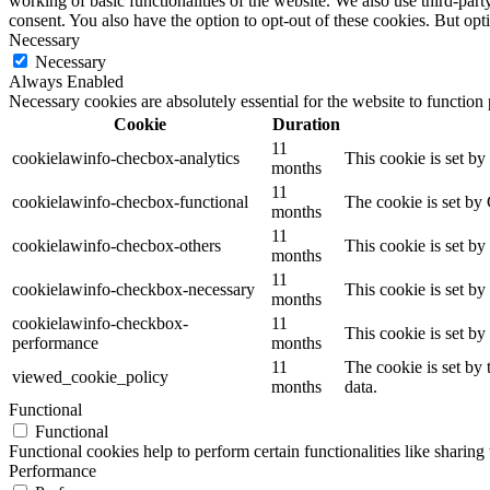
working of basic functionalities of the website. We also use third-pa
consent. You also have the option to opt-out of these cookies. But op
Necessary
Necessary
Always Enabled
Necessary cookies are absolutely essential for the website to function
Cookie
Duration
11
cookielawinfo-checbox-analytics
This cookie is set b
months
11
cookielawinfo-checbox-functional
The cookie is set by
months
11
cookielawinfo-checbox-others
This cookie is set b
months
11
cookielawinfo-checkbox-necessary
This cookie is set b
months
cookielawinfo-checkbox-
11
This cookie is set b
performance
months
11
The cookie is set by
viewed_cookie_policy
months
data.
Functional
Functional
Functional cookies help to perform certain functionalities like sharing 
Performance