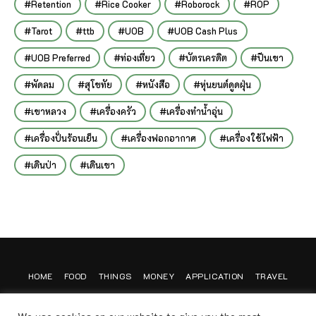
Retention
Rice Cooker
Roborock
ROP
Tarot
ttb
UOB
UOB Cash Plus
UOB Preferred
ท่องเที่ยว
บัตรเครดิต
ปีนเขา
พัดลม
สุโขทัย
หนังสือ
หุ่นยนต์ดูดฝุ่น
เขาหลวง
เครื่องครัว
เครื่องทำน้ำอุ่น
เครื่องปั่นร้อนเย็น
เครื่องฟอกอากาศ
เครื่องใช้ไฟฟ้า
เดินป่า
เดินเขา
HOME
FOOD
THINGS
MONEY
APPLICATION
TRAVEL
CONTACT