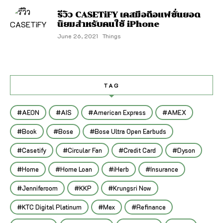
รีวิว CASETiFY เคสมือถือแฟชั่นยอด
นิยมสำหรับคนใช้ iPhone
June 26, 2021
Things
TAG
AEON
AIS
American Express
AMEX
Book
Bose
Bose Ultra Open Earbuds
Casetify
Circular Fan
Credit Card
Dyson
Home
Home Loan
iHerb
Insurance
Jenniferoom
KKP
Krungsri Now
KTC Digital Platinum
Mex
Refinance